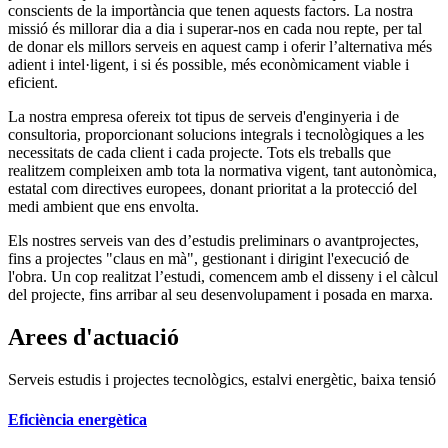
conscients de la importància que tenen aquests factors. La nostra
missió és millorar dia a dia i superar-nos en cada nou repte, per tal
de donar els millors serveis en aquest camp i oferir l’alternativa més
adient i intel·ligent, i si és possible, més econòmicament viable i
eficient.
La nostra empresa ofereix tot tipus de serveis d'enginyeria i de
consultoria, proporcionant solucions integrals i tecnològiques a les
necessitats de cada client i cada projecte. Tots els treballs que
realitzem compleixen amb tota la normativa vigent, tant autonòmica,
estatal com directives europees, donant prioritat a la protecció del
medi ambient que ens envolta.
Els nostres serveis van des d’estudis preliminars o avantprojectes,
fins a projectes "claus en mà", gestionant i dirigint l'execució de
l'obra. Un cop realitzat l’estudi, comencem amb el disseny i el càlcul
del projecte, fins arribar al seu desenvolupament i posada en marxa.
Arees d'actuació
Serveis estudis i projectes tecnològics, estalvi energètic, baixa tensió
Eficiència energètica