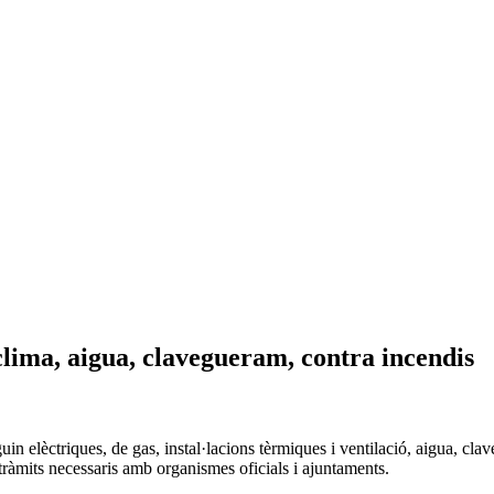
 clima, aigua, clavegueram, contra incendis
iguin elèctriques, de gas, instal·lacions tèrmiques i ventilació, aigua, 
i tràmits necessaris amb organismes oficials i ajuntaments.