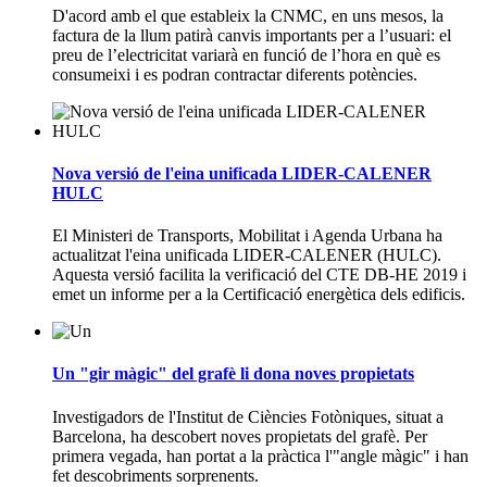
D'acord amb el que estableix la CNMC, en uns mesos, la
factura de la llum patirà canvis importants per a l’usuari: el
preu de l’electricitat variarà en funció de l’hora en què es
consumeixi i es podran contractar diferents potències.
Nova versió de l'eina unificada LIDER-CALENER
HULC
El Ministeri de Transports, Mobilitat i Agenda Urbana ha
actualitzat l'eina unificada LIDER-CALENER (HULC).
Aquesta versió facilita la verificació del CTE DB-HE 2019 i
emet un informe per a la Certificació energètica dels edificis.
Un "gir màgic" del grafè li dona noves propietats
Investigadors de l'Institut de Ciències Fotòniques, situat a
Barcelona, ha descobert noves propietats del grafè. Per
primera vegada, han portat a la pràctica l'"angle màgic" i han
fet descobriments sorprenents.