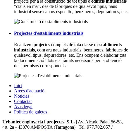
projecte per a la construcció de tot tipus d'
edificis industrials
"claus en ma", des de fàbriques de qualsevol tipus, naus
industrial sense cap ús específic, benzineres, depuradores, etc.
Projectes d'establiments industrials
Realitzem projectes complets de tota classe d'
establiments
industrials
, com ara naus industrials, benzineres, fàbriques de
qualsevol tipus, depuradores, etc. Ens ocupem d'elaborar tota
la documentació i tots els tràmits necessaris per la obtenció
dels permisos corresponents.
Inici
Arees d'actuació
Notícies
Contactar
Avís legal
Politica de galetes
Urbantec enginyeria i projectes, S.L.
| Av. Alcade Palau 56-58,
4rt, 2a
-
43870 AMPOSTA (Tarragona) | Tel. 977.702.057 /