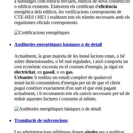
a habitatges com edificis terciaris, edificis de nova construcció
o edificis existents. Elaborem els certificats d'
eficiència
energètica dels edificis, les verificacions corresponents de
CTE-HE0 i HE1 i realitzem tots els tràmits necessaris amb els
organismes oficials corresponents.
Auditories energètiques bàsiques o de detall
Actualment, la gran majoria de les instal·lacions estan, o bé
sobre dimensionades, o bé mal regulades, i això comporta un
cost econòmic excessiu en el consum d'energia, ja sigui en
electricitat
, en
gasoil
, o en
gas
.
Urbantec
li realitza un estudi complert de qualsevol
instal·lació consumidora d'energia per tal de que el client
pugui conèixer exactament d'on surt el que està pagant
actualment, i li recomanem tots els canvis necessaris per tal de
reduir aquestes factures i consums al mínim.
Tramitació de subvencions
Les administracions públiques donen
ajudes
per a realitzar