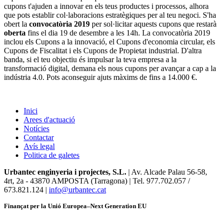
cupons t'ajuden a innovar en els teus productes i processos, alhora
que pots establir col·laboracions estratègiques per al teu negoci. S'ha
obert la
convocatòria 2019
per sol·licitar aquests cupons que restarà
oberta
fins el dia 19 de desembre a les 14h. La convocatòria 2019
inclou els Cupons a la innovació, el Cupons d'economia circular, els
Cupons de Fiscalitat i els Cupons de Propietat industrial. D'altra
banda, si el teu objectiu és impulsar la teva empresa a la
transformació digital, demana els nous cupons per avançar a cap a la
indústria 4.0. Pots aconseguir ajuts màxims de fins a 14.000 €.
Inici
Arees d'actuació
Notícies
Contactar
Avís legal
Politica de galetes
Urbantec enginyeria i projectes, S.L.
| Av. Alcade Palau 56-58,
4rt, 2a
-
43870 AMPOSTA (Tarragona) | Tel. 977.702.057 /
673.821.124 |
info@urbantec.cat
Finançat per la Unió Europea–Next Generation EU